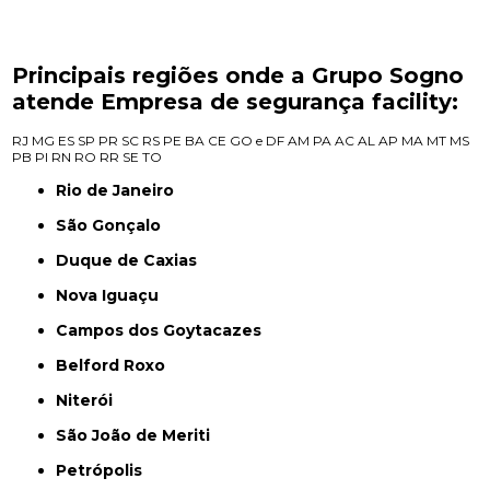
Principais regiões onde a Grupo Sogno
atende Empresa de segurança facility:
RJ
MG
ES
SP
PR
SC
RS
PE
BA
CE
GO e DF
AM
PA
AC
AL
AP
MA
MT
MS
PB
PI
RN
RO
RR
SE
TO
Rio de Janeiro
São Gonçalo
Duque de Caxias
Nova Iguaçu
Campos dos Goytacazes
Belford Roxo
Niterói
São João de Meriti
Petrópolis