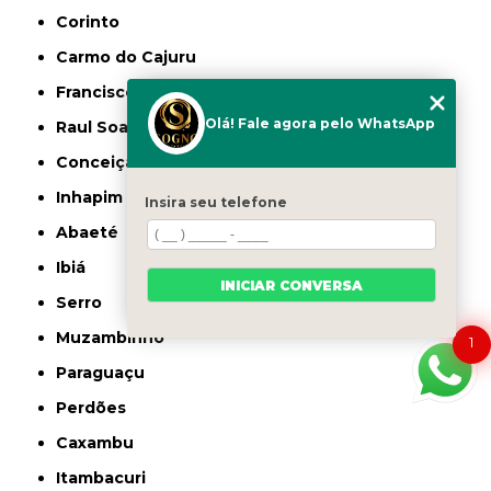
Corinto
Carmo do Cajuru
Francisco Sá
Olá! Fale agora pelo WhatsApp
Raul Soares
Conceição do Mato Dentro
Inhapim
Insira seu telefone
Abaeté
Ibiá
INICIAR CONVERSA
Serro
Muzambinho
1
Paraguaçu
Perdões
Caxambu
Itambacuri