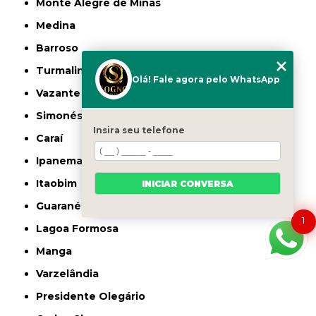
Monte Alegre de Minas
Medina
Barroso
Turmalina
Olá! Fale agora pelo WhatsApp
Vazante
Simonésia
Insira seu telefone
Caraí
Ipanema
Itaobim
INICIAR CONVERSA
Guaranésia
1
Lagoa Formosa
Manga
Varzelândia
Presidente Olegário