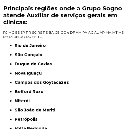
Principais regiões onde a Grupo Sogno
atende Auxiliar de serviços gerais em
clínicas:
RJ
MG
ES
SP
PR
SC
RS
PE
BA
CE
GO e DF
AM
PA
AC
AL
AP
MA
MT
MS
PB
PI
RN
RO
RR
SE
TO
Rio de Janeiro
São Gonçalo
Duque de Caxias
Nova Iguaçu
Campos dos Goytacazes
Belford Roxo
Niterói
São João de Meriti
Petrópolis
Volta Redonda